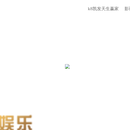
k8凯发天生赢家
影