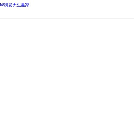
k8凯发天生赢家