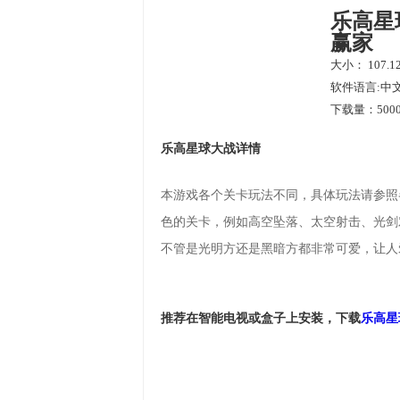
乐高星
赢家
大小： 107.1
软件语言:中
下载量：5000
乐高星球大战详情
本游戏各个关卡玩法不同，具体玩法请参照各关
色的关卡，例如高空坠落、太空射击、光剑
不管是光明方还是黑暗方都非常可爱，让人
推荐在智能电视或盒子上安装，下载
乐高星