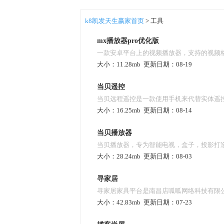
k8凯发天生赢家首页
> 工具
mx播放器pro优化版
一款安卓平台上的视频播放器，支持的视频格式
大小：
11.28mb
更新日期：
08-19
divx、f4v、flv、mkv、mp4、mpeg、mov
xvid等，通过s/w或h/w按钮就可以轻松的
当贝遥控
当贝远程遥控是一款使用手机来代替实体遥控
根据 cpu 型号自动到市场下载对应的解码包
大小：
16.25mb
更新日期：
08-14
供更加便捷的遥控器使用体验。能够快速搜
容以及相关演职人员信息和相关影视信息；
当贝播放器
当贝播放器，专为智能电视，盒子，投影打
言、设备的一些基础功能的快捷入口。
大小：
28.24mb
更新日期：
08-03
界面设计，外部设备导入视频后，它可以自
内容介绍和剧照。操作简单，可个性化设置
寻家居
寻家居家具平台是南昌店呱呱网络科技有限
能力，支持所有主流视频格式，带给您舒服
大小：
42.83mb
更新日期：
07-23
的o2o、b2c及f2b模式的家具新零售平台。