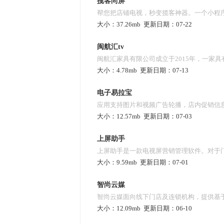
来，快速占领家具行业市场，目前已成功对接
揽客尚屏
帮您把店铺电视，秒变揽客神器。一个小程
商5000多款不同品类的家具产品， 同时发展
大小：
37.26mb
更新日期：
07-22
店屏幕价值。第一大功能，专属的屏幕营销
体经销商。品呱呱家具平台正以新的理念、
击，覆盖日常促销与节日营销，现成的内容
闽航汇tv
业的变革。
闽航汇家具有限公司成立于2015年，一家
不用愁。第二大功能，便捷屏幕管理，小程
大小：
4.78mb
更新日期：
07-13
的现代化中型家具商场，拥有设计，量房，
在线运营多店多屏一键管理，效率高成本低
程，真正做到让客户省心，放心，安心。主
电子易拉宝
编辑，一键替换图文，随时创作屏幕内容，
应用支持图片和视频广告轮播，店内促销信
欧，现代，美式等整体家具系列产品。
高级设计师水准。
大小：
12.57mb
更新日期：
07-03
户。
上屏助手
上屏助手是一款电视屏营销管理软件。对于
大小：
9.59mb
更新日期：
07-01
视上安装上屏助手app，就可通过手机方便
时随地发布海报、视频、字幕等营销素材，
智尚云媒
智尚云媒面向线下门店及连锁机构，提供基
进行营销，吸引顾客进店。
大小：
12.09mb
更新日期：
06-10
式运营和营销k8凯发天生赢家的解决方案，