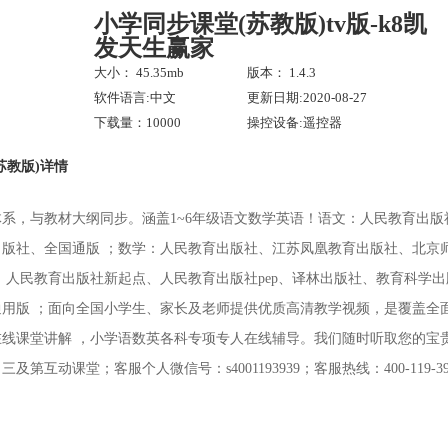
小学同步课堂(苏教版)tv版-k8凯
发天生赢家
大小： 45.35mb
版本： 1.4.3
软件语言:中文
更新日期:2020-08-27
下载量：10000
操控设备:遥控器
苏教版)详情
系，与教材大纲同步。涵盖1~6年级语文数学英语！语文：人民教育出
出版社、全国通版 ；数学：人民教育出版社、江苏凤凰教育出版社、北京
：人民教育出版社新起点、人民教育出版社pep、译林出版社、教育科学
通用版 ；面向全国小学生、家长及老师提供优质高清教学视频，是覆盖全
在线课堂讲解 ，小学语数英各科专项专人在线辅导。我们随时听取您的宝
及第互动课堂；客服个人微信号：s4001193939；客服热线：400-119-39