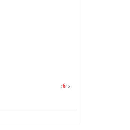
6
（
/ 5）