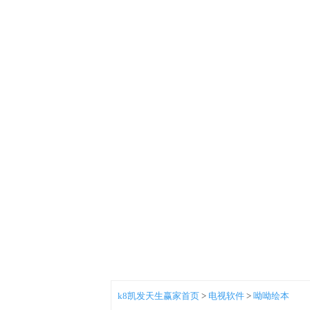
k8凯发天生赢家首页
>
电视软件
>
呦呦绘本