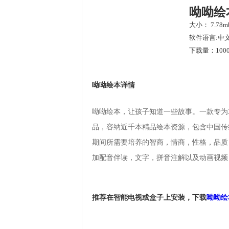
呦呦绘
大小： 7.78m
软件语言:中
下载量：1000
呦呦绘本详情
呦呦绘本，让孩子知道一些故事。一款专为
品，容纳近千本精品绘本资源，包含中国传
期间所需要培养的智商，情商，性格，品质
加配音伴读，文字，拼音注解以及动画视频
推荐在智能电视或盒子上安装，下载
呦呦绘