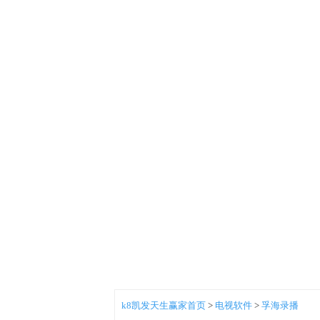
k8凯发天生赢家首页
>
电视软件
>
孚海录播