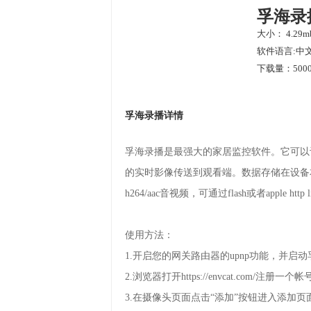
孚海录
大小： 4.29m
软件语言:中
下载量：5000
孚海录播详情
孚海录播是最强大的家居监控软件。它可以
的实时影像传送到观看端。数据存储在设备
h264/aac音视频，可通过flash或者apple
使用方法：
1.开启您的网关路由器的upnp功能，并启
2.浏览器打开https://envcat.com/注
3.在摄像头页面点击“添加”按钮进入添加