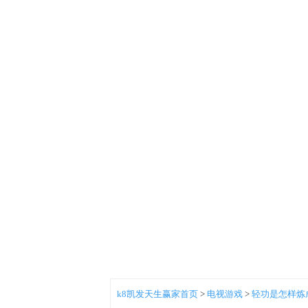
k8凯发天生赢家首页
>
电视游戏
>
轻功是怎样炼