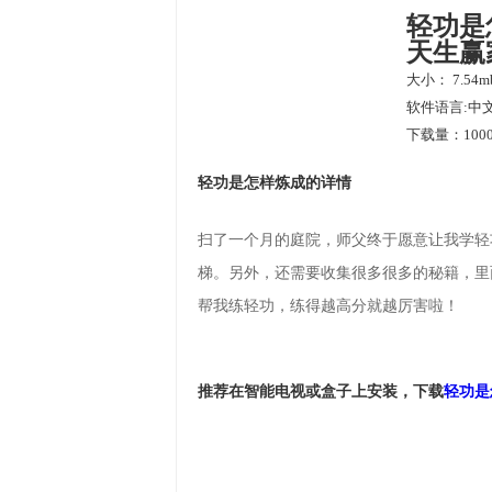
轻功是
天生赢
大小： 7.54m
软件语言:中
下载量：1000
轻功是怎样炼成的详情
扫了一个月的庭院，师父终于愿意让我学轻
梯。另外，还需要收集很多很多的秘籍，里
帮我练轻功，练得越高分就越厉害啦！
推荐在智能电视或盒子上安装，下载
轻功是