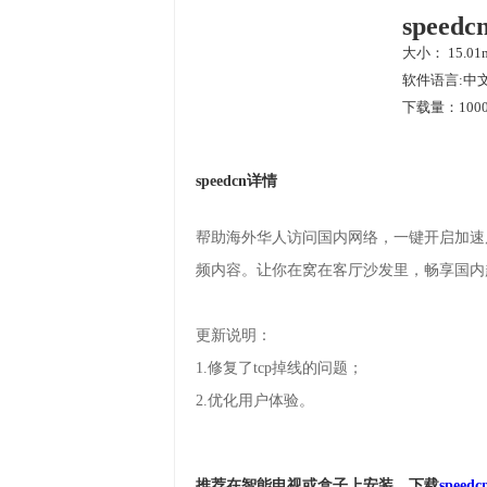
spee
大小： 15.01
软件语言:中
下载量：1000
speedcn详情
帮助海外华人访问国内网络，一键开启加速后
频内容。让你在窝在客厅沙发里，畅享国内
更新说明：
1.修复了tcp掉线的问题；
2.优化用户体验。
推荐在智能电视或盒子上安装，下载
speedc