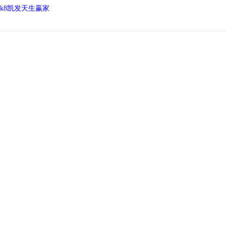
k8凯发天生赢家