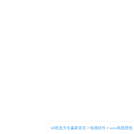
k8凯发天生赢家首页
>
电视软件
>
wow电视壁纸