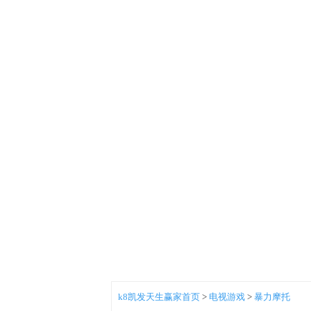
k8凯发天生赢家首页
>
电视游戏
>
暴力摩托