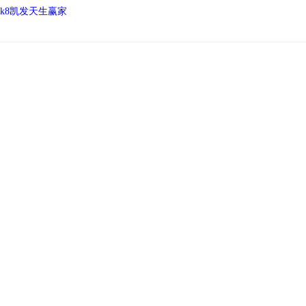
k8凯发天生赢家