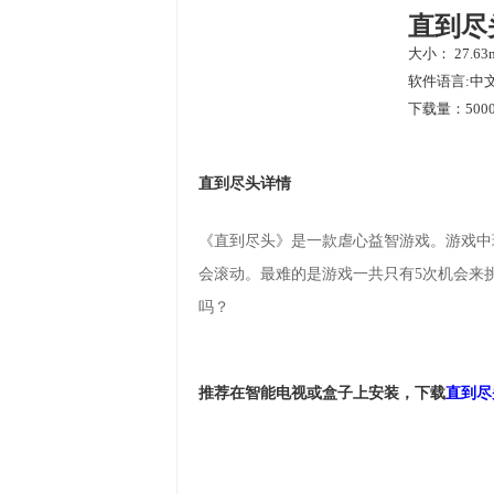
直到尽
大小： 27.63
软件语言:中
下载量：5000
直到尽头详情
《直到尽头》是一款虐心益智游戏。游戏中
会滚动。最难的是游戏一共只有5次机会来
吗？
推荐在智能电视或盒子上安装，下载
直到尽