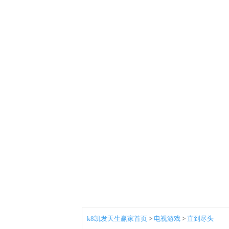
k8凯发天生赢家首页
>
电视游戏
>
直到尽头