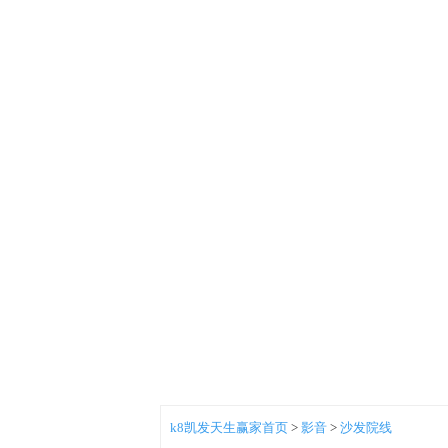
k8凯发天生赢家首页
>
影音
>
沙发院线