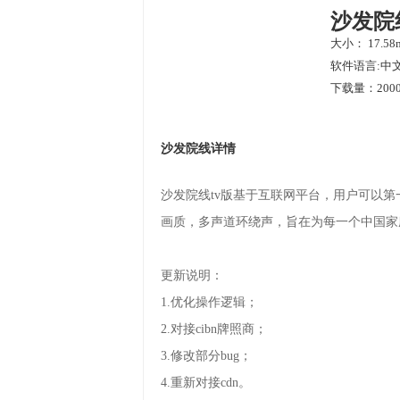
沙发院
大小： 17.58
软件语言:中
下载量：2000
沙发院线详情
沙发院线tv版基于互联网平台，用户可以
画质，多声道环绕声，旨在为每一个中国家
更新说明：
1.优化操作逻辑；
2.对接cibn牌照商；
3.修改部分bug；
4.重新对接cdn。