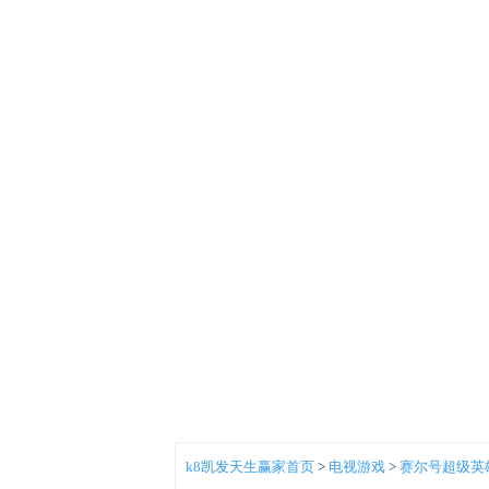
k8凯发天生赢家首页
>
电视游戏
>
赛尔号超级英