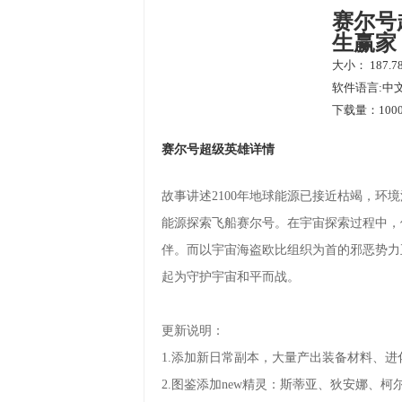
赛尔号
生赢家
大小： 187.7
软件语言:中
下载量：1000
赛尔号超级英雄详情
故事讲述2100年地球能源已接近枯竭，
能源探索飞船赛尔号。在宇宙探索过程中，
伴。而以宇宙海盗欧比组织为首的邪恶势力
起为守护宇宙和平而战。
更新说明：
1.添加新日常副本，大量产出装备材料、进
2.图鉴添加new精灵：斯蒂亚、狄安娜、柯