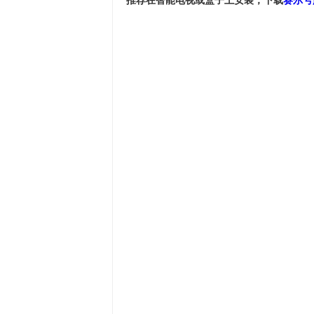
推荐在智能电视或盒子上安装，下载
赛尔号