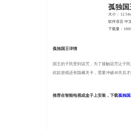
孤独国
大小： 12.54
软件语言:中
下载量：1000
孤独国王详情
国王的子民受到诅咒，为了接触诅咒让子民
此款游戏还有隐藏关卡，需要冲破48关后
推荐在智能电视或盒子上安装，下载
孤独国