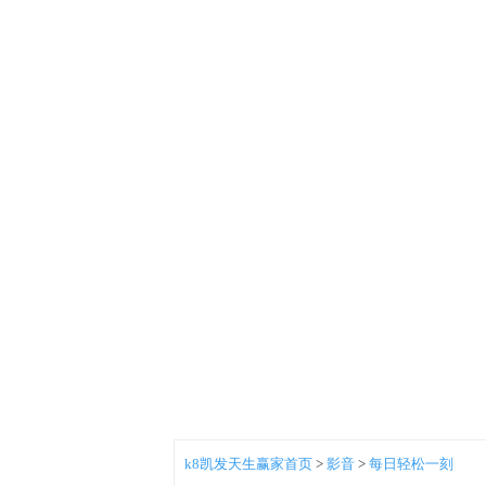
k8凯发天生赢家首页
>
影音
>
每日轻松一刻