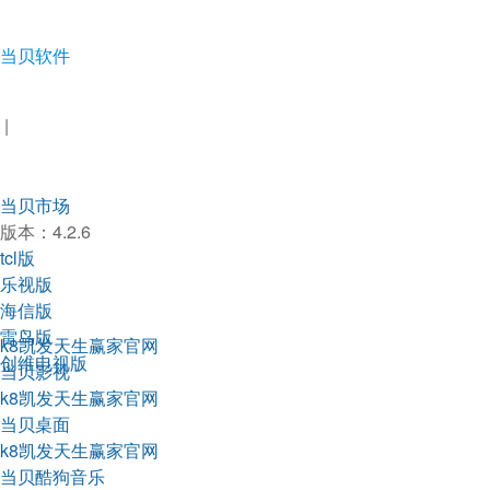
当贝软件
|
当贝市场
版本：4.2.6
tcl版
乐视版
海信版
雷鸟版
k8凯发天生赢家官网
创维电视版
当贝影视
k8凯发天生赢家官网
当贝桌面
k8凯发天生赢家官网
当贝酷狗音乐