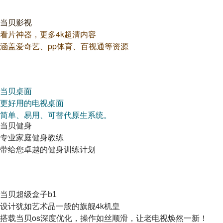
4000万 正版歌曲，你想听的，这里都有！
当贝影视
看片神器，更多4k超清内容
涵盖爱奇艺、pp体育、百视通等资源
当贝助手
专业电视管理软件
一站式管理，欢您畅爽体验
当贝桌面
更好用的电视桌面
简单、易用、可替代原生系统。
当贝健身
专业家庭健身教练
带给您卓越的健身训练计划
当贝投影f3
光影旗舰 越级体验
全新智慧ai投影，诠释深度科技！
当贝超级盒子b1
设计犹如艺术品一般的旗舰4k机皇
搭载当贝os深度优化，操作如丝顺滑，让老电视焕然一新！