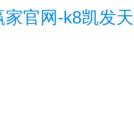
赢家官网-k8凯发