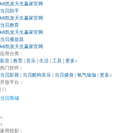
k8凯发天生赢家官网
当贝助手
k8凯发天生赢家官网
当贝教育
k8凯发天生赢家官网
当贝播放器
k8凯发天生赢家官网
应用分类：
影音
|
教育
|
音乐
|
生活
|
工具
|
更多>
热门软件：
当贝影视
|
当贝酷狗音乐
|
当贝健身
|
氧气瑜伽
|
更多>
开放平台：
| | |
当贝商城
>
<
家用投影：