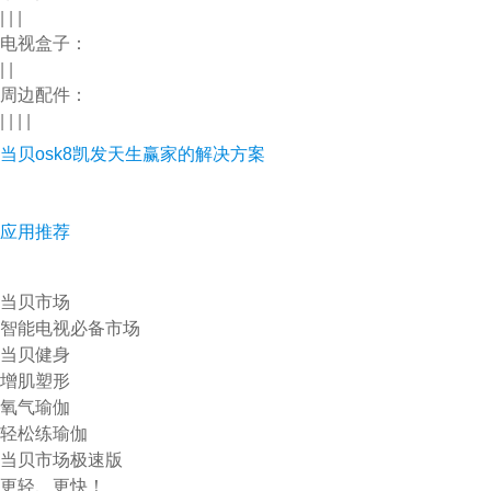
| | |
电视盒子：
| |
周边配件：
| | | |
当贝osk8凯发天生赢家的解决方案
应用推荐
当贝市场
智能电视必备市场
当贝健身
增肌塑形
氧气瑜伽
轻松练瑜伽
当贝市场极速版
更轻、更快！