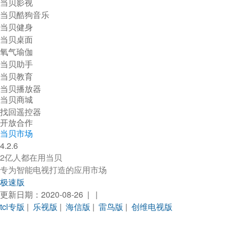
当贝影视
当贝酷狗音乐
当贝健身
当贝桌面
氧气瑜伽
当贝助手
当贝教育
当贝播放器
当贝商城
找回遥控器
开放合作
当贝市场
4.2.6
2亿人都在用当贝
专为智能电视打造的应用市场
极速版
更新日期：2020-08-26 | |
tcl专版
|
乐视版
|
海信版
|
雷鸟版
|
创维电视版
当贝酷狗音乐
tv端音乐应用，无损音质