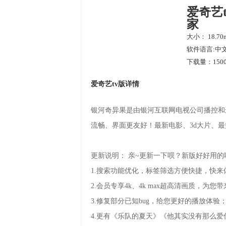
爱奇艺t
家
大小： 18.70
软件语言:中
下载量：1500
爱奇艺tv版详情
银河奇异果是由银河互联网电视公司播控和
流畅、界面更友好！最新电影、3d大片、最
更新说明： 亲~更新一下呗？新版好好用的
1.搜索功能优化，标签筛选方便快捷，快来
2.会员专享4k、4k max超高清画质，为
3.修复部分已知bug，给您更好的播放体验
4.更有《乐队的夏天》《他其实没有那么