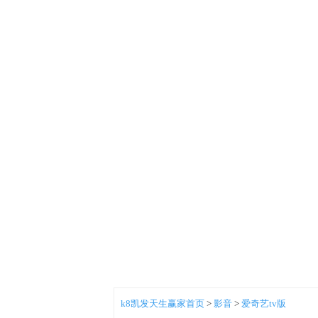
k8凯发天生赢家首页
>
影音
>
爱奇艺tv版