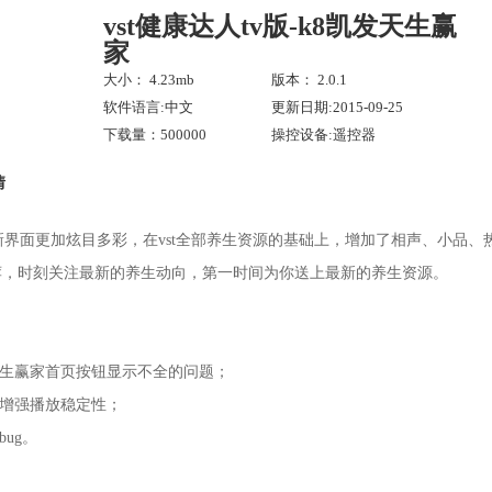
vst健康达人tv版-k8凯发天生赢
家
大小： 4.23mb
版本： 2.0.1
软件语言:中文
更新日期:2015-09-25
下载量：500000
操控设备:遥控器
情
全新界面更加炫目多彩，在vst全部养生资源的基础上，增加了相声、小品
荐，时刻关注最新的养生动向，第一时间为你送上最新的养生资源。
发天生赢家首页按钮显示不全的问题；
，增强播放稳定性；
bug。