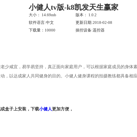
小健人tv版-k8凯发天生赢家
大小： 14.69mb
版本： 1.0.2
软件语言:中文
更新日期:2018-02-08
下载量：10000
操控设备:遥控器
程老少咸宜，易学易坚持，真正面向家庭用户，可以根据家庭成员的身体
运动，以达成家人共同健身的目的。小健人健身课程的拍摄教练都具备相
视或盒子上安装，下载
小健人
更加方便，