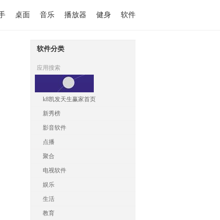
手
桌面
音乐
播放器
健身
软件
软件分类
应用搜索
k8凯发天生赢家首页
新秀榜
影音软件
点播
聚合
电视软件
娱乐
生活
教育