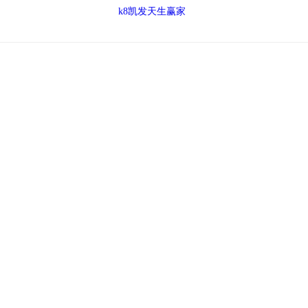
k8凯发天生赢家