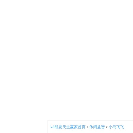
k8凯发天生赢家首页
>
休闲益智
>
小鸟飞飞