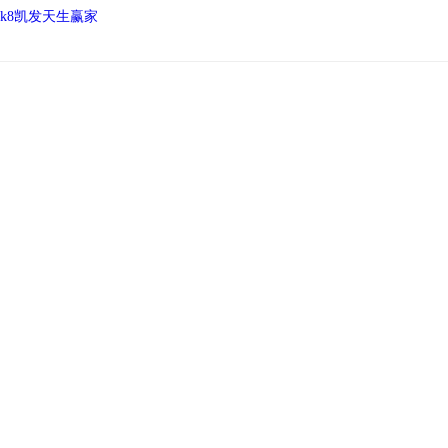
k8凯发天生赢家