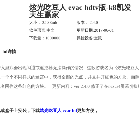
炫光吃豆人 evac hdtv版-k8凯发
天生赢家
大小： 25.33mb
版本： 2.4.0
软件语言:中文
更新日期:2017-06-01
下载量：1000000
操控设备:空鼠
c hd详情
入游戏会出现闪退或遥控器无法操作的情况 这款游戏名为《炫光吃豆人》，
在一个个不同样式的迷宫中，获得全部的光点，并且并开红色的方块。而
困住这些红色的方块。 更新内容：ver 2.4.0 修正了在nexus4屏幕
视或盒子上安装，下载
炫光吃豆人 evac hd
更加方便，