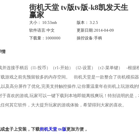
街机天堂 tv版tv版-k8凯发天生
赢家
大小： 10.53mb
版本： 3.2.5
软件语言:中文
更新日期:2014-04-09
下载量：1000000
操控设备:手柄
详情
并连接手柄后（l1-投币）（r1-开始）（l2-设置）（r2-菜单键） -
下载游戏之前先预留较多的内存空间。 街机天堂是一款整合了街机模拟器
智能手机以及高分屏作了优化,完美支持触控操作,让你重温童年在街机上玩游戏
对于喜欢的游戏,玩家可以一键下载到本地即能离线爽玩！特别说明的是
载任何其它软件，大大提升玩家的游戏体验，希望得到大家的喜欢。
视或盒子上安装，下载
街机天堂 tv版
更加方便，