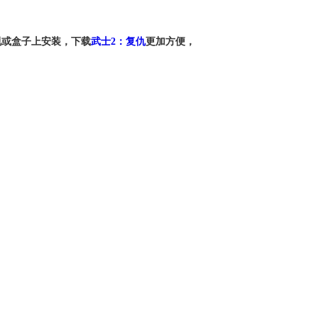
视或盒子上安装，下载
武士2：复仇
更加方便，