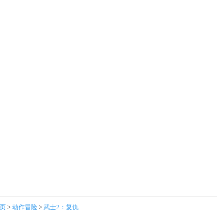
首页
>
动作冒险
>
武士2：复仇