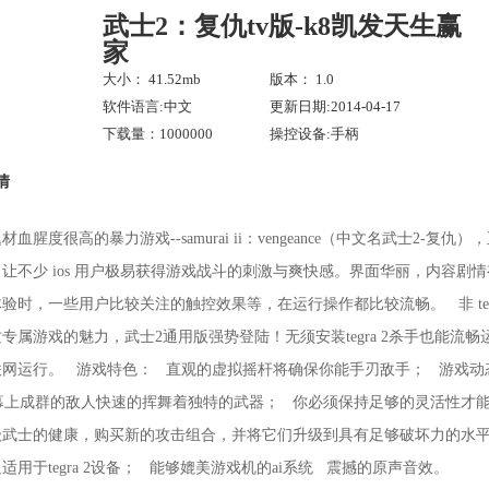
武士2：复仇tv版-k8凯发天生赢
家
大小： 41.52mb
版本： 1.0
软件语言:中文
更新日期:2014-04-17
下载量：1000000
操控设备:手柄
情
腥度很高的暴力游戏--samurai ii：vengeance（中文名武士2-复仇），正
让不少 ios 用户极易获得游戏战斗的刺激与爽快感。界面华丽，内容剧
时，一些用户比较关注的触控效果等，在运行操作都比较流畅。 非 tegra 2
属游戏的魅力，武士2通用版强势登陆！无须安装tegra 2杀手也能流畅运行。 
联网运行。 游戏特色： 直观的虚拟摇杆将确保你能手刃敌手； 游戏动
幕上成群的敌人快速的挥舞着独特的武器； 你必须保持足够的灵活性才能
武士的健康，购买新的攻击组合，并将它们升级到具有足够破坏力的水平 
适用于tegra 2设备； 能够媲美游戏机的ai系统 震撼的原声音效。