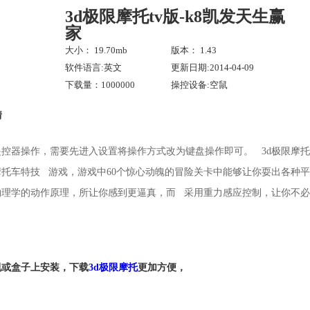
3d极限摩托tv版-k8凯发天生赢
家
大小： 19.70mb
版本： 1.43
软件语言:英文
更新日期:2014-04-09
下载量：1000000
操控设备:空鼠
情
控器操作，需要先进入设置将操作方式改为键盘操作即可。 3d极限摩托 tria
托车特技 游戏，游戏中60个惊心动魄的冒险关卡中能够让你耍出各种
物理学的动作原理，所让你感到更逼真，而 采用重力感应控制，让你不
视或盒子上安装，下载
3d极限摩托
更加方便，