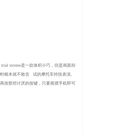
l xtreme是一款体积小巧，但是画面却
平时根本就不敢尝 试的摩托车特技表演。
必再按那些讨厌的按键，只要摇摆手机即可