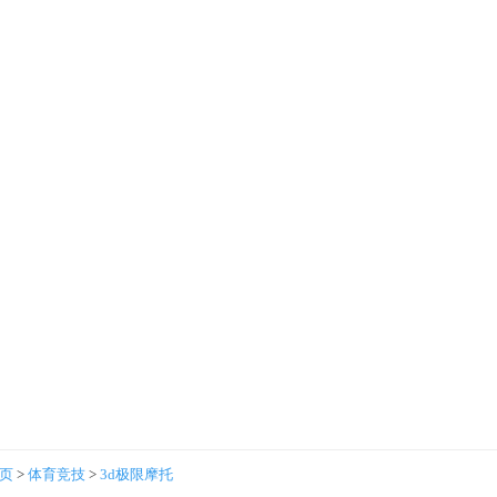
首页
>
体育竞技
>
3d极限摩托