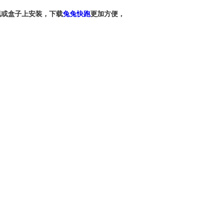
视或盒子上安装，下载
兔兔快跑
更加方便，