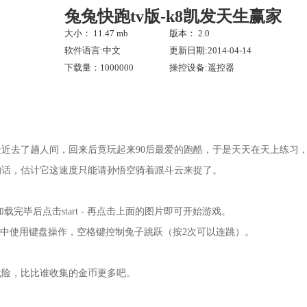
兔兔快跑tv版-k8凯发天生赢家
大小： 11.47 mb
版本： 2.0
软件语言:中文
更新日期:2014-04-14
下载量：1000000
操控设备:遥控器
最近去了趟人间，回来后竟玩起来90后最爱的跑酷，于是天天在天上练习
的话，估计它这速度只能请孙悟空骑着跟斗云来捉了。
载完毕后点击start - 再点击上面的图片即可开始游戏。
中使用键盘操作，空格键控制兔子跳跃（按2次可以连跳）。
危险，比比谁收集的金币更多吧。