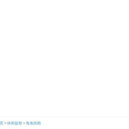
首页
>
休闲益智
>
兔兔快跑