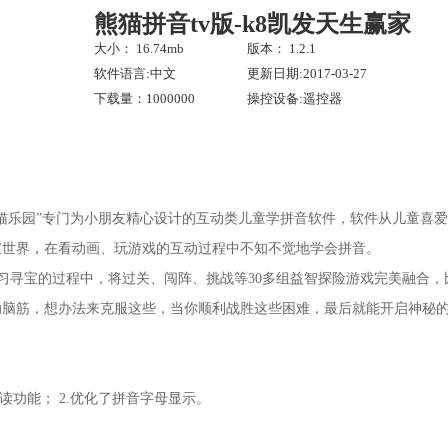
熊猫拼音tv版-k8凯发天生赢家
大小： 16.74mb
版本： 1.2.1
软件语言:中文
更新日期:2017-03-27
下载量：1000000
操控设备:遥控器
熊猫乐园”专门为小朋友精心设计的互动类儿童学拼音软件，软件从儿童喜
宝世界，在看动画、玩游戏的互动过程中不知不觉地学会拼音。
习寻宝的过程中，将过关、闯阵、挑战等30多组益智探险游戏完美融合，
动脑筋，想办法来克服这些，当你顺利战胜这些困难，最后就能开启神秘
拼读功能； 2.优化了拼音字母显示。