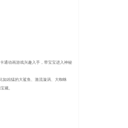
爱卡通动画游戏兴趣入手，带宝宝进入神秘
比如凶猛的大鲨鱼、激流漩涡、大蜘蛛
的宝藏。