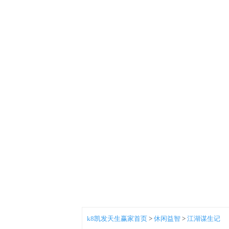
k8凯发天生赢家首页
>
休闲益智
>
江湖谋生记