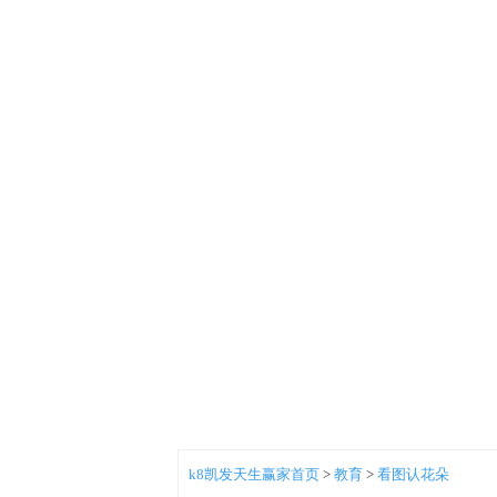
k8凯发天生赢家首页
>
教育
>
看图认花朵