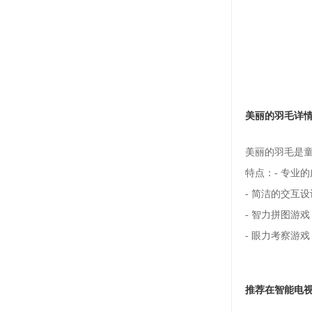
美丽的羽毛详
美丽的羽毛是
特点：- 专业
- 简洁的交互
- 智力拼图游
- 眼力考察游
推荐在智能电