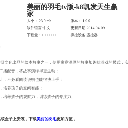
美丽的羽毛tv版-k8凯发天生赢
家
大小： 23.9 mb
版本： 1.0.0
软件语言:中文
更新日期:2014-04-09
下载量：1000000
操控设备:遥控器
情
童研文化出品的绘本故事之一，使用寓意深厚的故事加趣味游戏的模式，
的广播配音，将故事演绎得更生动；
设计，不必看阅读说明也能很快上手；
戏，培养孩子的空间智能；
戏，培养孩子的观察力，训练孩子的专注力。
视或盒子上安装，下载
美丽的羽毛
更加方便，