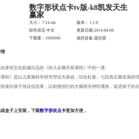
数字形状点卡tv版-k8凯发天生
赢家
大小： 7.14 mb
版本： 1.1.0
软件语言:中文
更新日期:2014-04-09
下载量：1000000
操控设备:遥控器
详情
是由童研文化权威出品的《幼儿全脑开发课程》中的一课。
课程》是以儿童脑科学研究理论为基础，综合杜曼、七田真右脑发展的理
法快速向孩子传达信息看，以刺激他们的大脑相关神经通路，促进孩子的
视或盒子上安装，下载
数字形状点卡
更加方便，