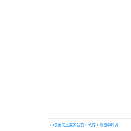
k8凯发天生赢家首页
>
教育
>
看图学厨具