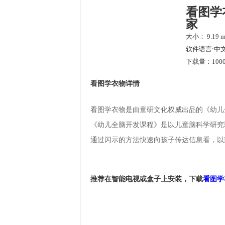
看图学
家
大小： 9.19 
软件语言:中
下载量：1000
看图学衣物详情
看图学衣物是由童研文化权威出品的《幼儿
《幼儿全脑开发课程》是以儿童脑科学研究
通过闪示的方法快速向孩子传达信息看，以
推荐在智能电视或盒子上安装，下载
看图学