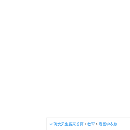
k8凯发天生赢家首页
>
教育
>
看图学衣物