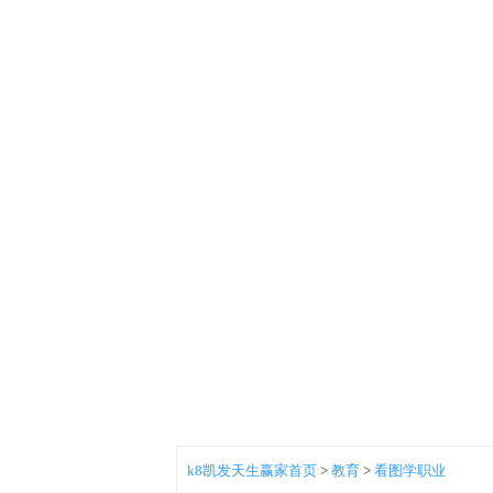
k8凯发天生赢家首页
>
教育
>
看图学职业