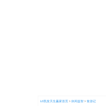
k8凯发天生赢家首页
>
休闲益智
>
食游记