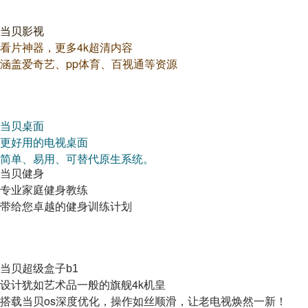
4000万 正版歌曲，你想听的，这里都有！
当贝影视
看片神器，更多4k超清内容
涵盖爱奇艺、pp体育、百视通等资源
当贝助手
专业电视管理软件
一站式管理，欢您畅爽体验
当贝桌面
更好用的电视桌面
简单、易用、可替代原生系统。
当贝健身
专业家庭健身教练
带给您卓越的健身训练计划
当贝投影f3
光影旗舰 越级体验
全新智慧ai投影，诠释深度科技！
当贝超级盒子b1
设计犹如艺术品一般的旗舰4k机皇
搭载当贝os深度优化，操作如丝顺滑，让老电视焕然一新！