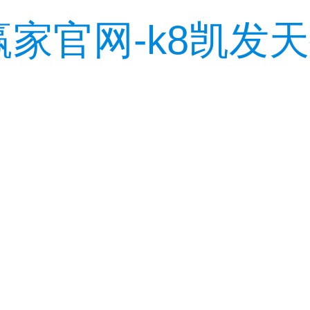
赢家官网-k8凯发