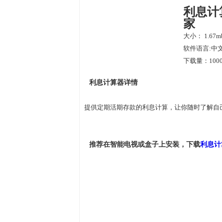
利息计
家
大小： 1.67m
软件语言:中
下载量：1000
利息计算器详情
提供定期活期存款的利息计算，让你随时了解自
推荐在智能电视或盒子上安装，下载
利息计