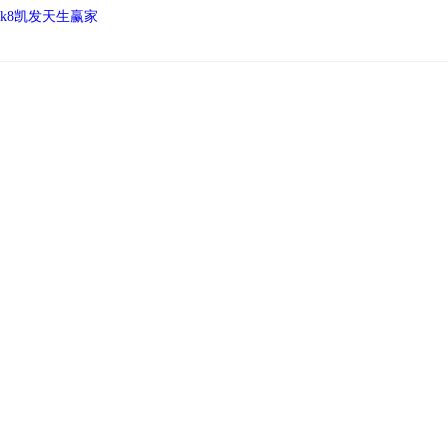
k8凯发天生赢家