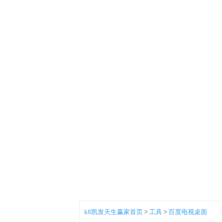
k8凯发天生赢家首页
>
工具
>
百度电视桌面