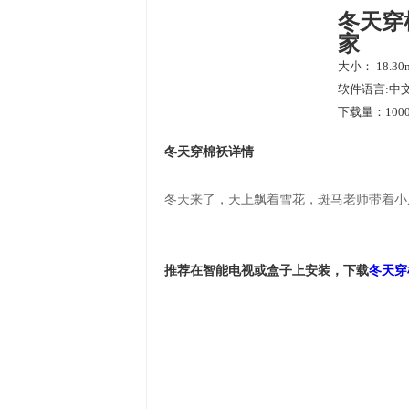
冬天穿
家
大小： 18.30
软件语言:中
下载量：1000
冬天穿棉袄详情
冬天来了，天上飘着雪花，斑马老师带着小
推荐在智能电视或盒子上安装，下载
冬天穿