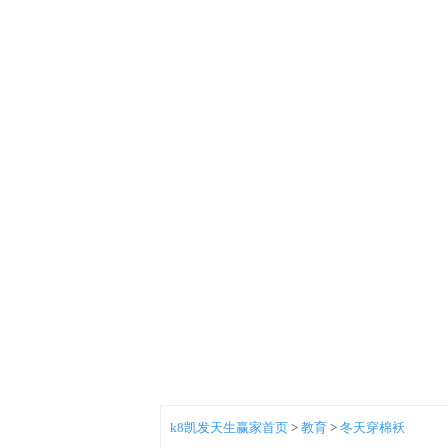
k8凯发天生赢家首页
>
教育
>
冬天穿棉袄