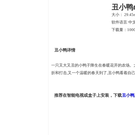
丑小鸭
大小： 29.45
软件语言:中
下载量：1000
丑小鸭详情
一只又大又丑的小鸭子降生在春暖花开的农场。
折和打击,又一个温暖的春天到了,丑小鸭看着自
推荐在智能电视或盒子上安装，下载
丑小鸭