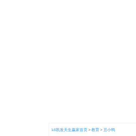
k8凯发天生赢家首页
>
教育
>
丑小鸭