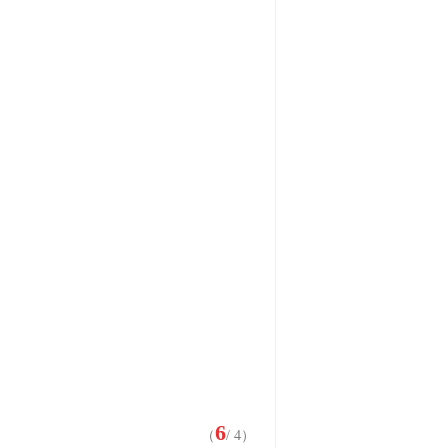
6
（
/ 4）