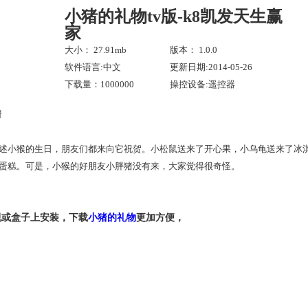
小猪的礼物tv版-k8凯发天生赢
家
大小： 27.91mb
版本： 1.0.0
软件语言:中文
更新日期:2014-05-26
下载量：1000000
操控设备:遥控器
情
述小猴的生日，朋友们都来向它祝贺。小松鼠送来了开心果，小乌龟送来了冰
蛋糕。可是，小猴的好朋友小胖猪没有来，大家觉得很奇怪。
视或盒子上安装，下载
小猪的礼物
更加方便，