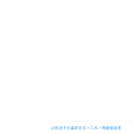
k8凯发天生赢家首页
>
工具
>
网趣极速通