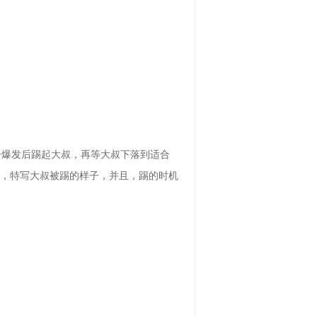
子爆发后踢起大叔，再等大叔下落到适合
镜，特写大叔被踢的样子，并且，踢的时机