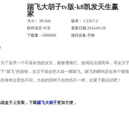
踹飞大胡子tv版-k8凯发天生赢
家
大小： 38.3mb
版本： 1.3.817.2
软件语言:中文
更新日期:2014-05-29
下载量：1000000
操控设备:手柄
情
子为了追求一个不喜欢他的女生，被惨遭痛打。游戏玩法很简单，等女汉
按下“踢飞”的按钮，女汉子就会把大叔一脚踢飞。踢飞的瞬间还会来个慢
叔的身体位置也不同，大叔的囧样子自然也不一样。赶紧下载试试吧！
视或盒子上安装，下载
踹飞大胡子
更加方便，