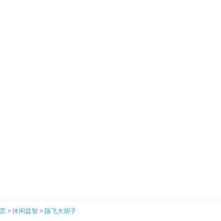
首页
>
休闲益智
>
踹飞大胡子