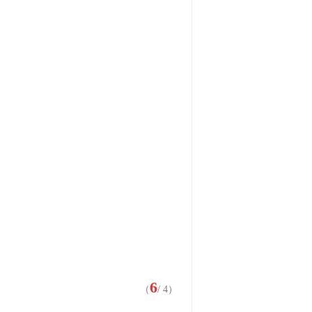
6
（
/ 4）