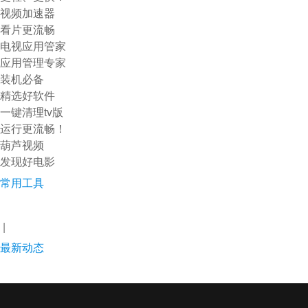
视频加速器
看片更流畅
电视应用管家
应用管理专家
装机必备
精选好软件
一键清理tv版
运行更流畅！
葫芦视频
发现好电影
常用工具
|
最新动态