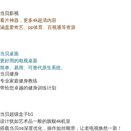
4000万 正版歌曲，你想听的，这里都有！
当贝影视
看片神器，更多4k超清内容
涵盖爱奇艺、pp体育、百视通等资源
当贝助手
专业电视管理软件
一站式管理，欢您畅爽体验
当贝桌面
更好用的电视桌面
简单、易用、可替代原生系统。
当贝健身
专业家庭健身教练
带给您卓越的健身训练计划
当贝投影f3
光影旗舰 越级体验
全新智慧ai投影，诠释深度科技！
当贝超级盒子b1
设计犹如艺术品一般的旗舰4k机皇
搭载当贝os深度优化，操作如丝顺滑，让老电视焕然一新！