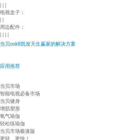
| | |
电视盒子：
| |
周边配件：
| | | |
当贝osk8凯发天生赢家的解决方案
应用推荐
当贝市场
智能电视必备市场
当贝健身
增肌塑形
氧气瑜伽
轻松练瑜伽
当贝市场极速版
更轻、更快！