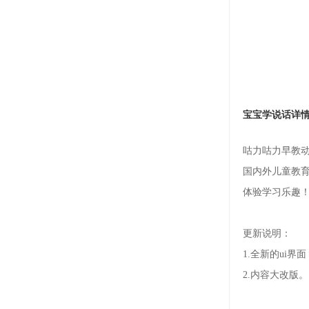
宝宝学说话详
咕力咕力早教动画
国内外儿童教
体验学习乐趣
更新说明：
1.全新的ui界面
2.内容大改版。