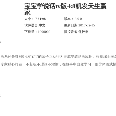
宝宝学说话tv版-k8凯发天生赢
家
大小： 7.61mb
版本： 3.0.0
软件语言:中文
更新日期:2017-02-15
下载量：1000000
操控设备:遥控器
情
系列是针对0-6岁宝宝的亲子互动行为养成早教动画应用。根据瑞士著名的幼教理论re
育专家精心打造，不刻板不理论不灌输，在故事中自然学习，倡导体验式
！
；