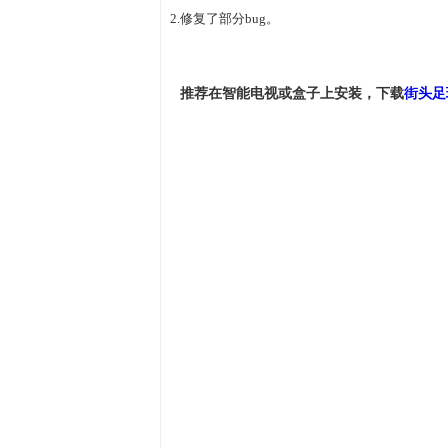
2.修复了部分bug。
推荐在智能电视或盒子上安装，下载
街头足