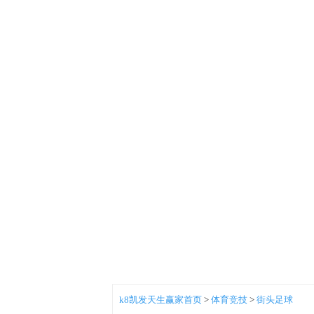
k8凯发天生赢家首页
>
体育竞技
>
街头足球