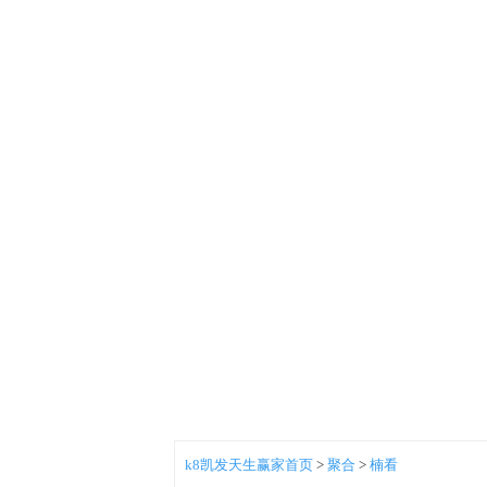
k8凯发天生赢家首页
>
聚合
>
楠看