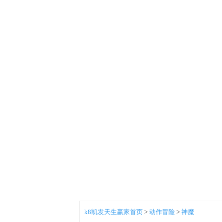
k8凯发天生赢家首页
>
动作冒险
>
神魔