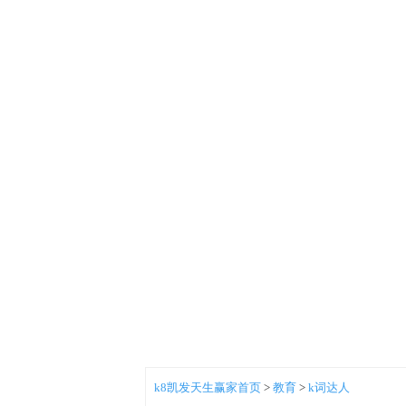
k8凯发天生赢家首页
>
教育
>
k词达人