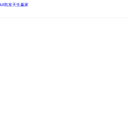
k8凯发天生赢家