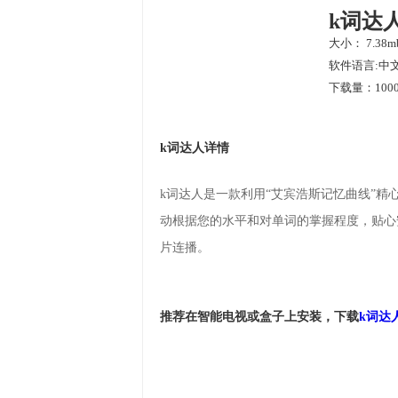
k词达人
大小： 7.38m
软件语言:中
下载量：1000
k词达人详情
k词达人是一款利用“艾宾浩斯记忆曲线”
动根据您的水平和对单词的掌握程度，贴心
片连播。
推荐在智能电视或盒子上安装，下载
k词达